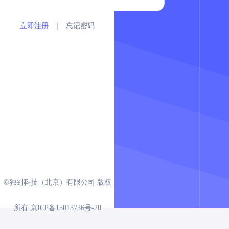
立即注册
｜
忘记密码
©独到科技（北京）有限公司 版权
所有 京ICP备15013736号-20
2
3
1
EXCEL
EXCEL
DOCX
EXCEL
DOCX
PPTX
文件
PDF